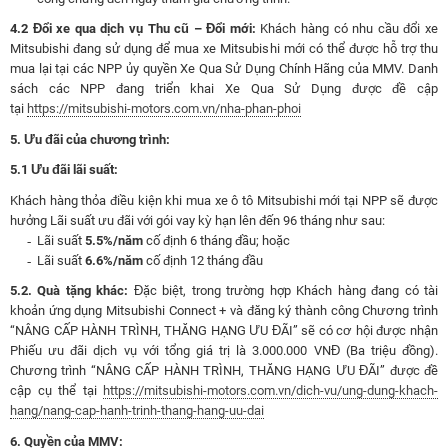
4.2 Đổi xe qua dịch vụ Thu cũ – Đổi mới:
Khách hàng có nhu cầu đổi xe
Mitsubishi đang sử dụng để mua xe Mitsubishi mới có thể được hỗ trợ thu
mua lại tại các NPP ủy quyền Xe Qua Sử Dụng Chính Hãng của MMV. Danh
sách các NPP đang triển khai Xe Qua Sử Dụng được đề cập
tại
https://mitsubishi-motors.com.vn/nha-phan-phoi
5. Ưu đãi của chương trình:
5.1 Ưu đãi lãi suất:
Khách hàng thỏa điều kiện khi mua xe ô tô Mitsubishi mới tại NPP sẽ được
hưởng Lãi suất ưu đãi với gói vay kỳ hạn lên đến 96 tháng như sau:
Lãi suất
5.5%/năm
cố định 6 tháng đầu; hoặc
Lãi suất
6.6%/năm
cố định 12 tháng đầu
5.2. Quà tặng khác:
Đặc biệt, trong trường hợp Khách hàng đang có tài
khoản ứng dụng Mitsubishi Connect + và đăng ký thành công Chương trình
“NÂNG CẤP HÀNH TRÌNH, THĂNG HẠNG ƯU ĐÃI” sẽ có cơ hội được nhận
Phiếu ưu đãi dịch vụ với tổng giá trị là 3.000.000 VNĐ (Ba triệu đồng).
Chương trình “NÂNG CẤP HÀNH TRÌNH, THĂNG HẠNG ƯU ĐÃI” được đề
cập cụ thể tại
https://mitsubishi-motors.com.vn/dich-vu/ung-dung-khach-
hang/nang-cap-hanh-trinh-thang-hang-uu-dai
6. Quyền của MMV: