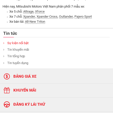
Hiện nay, Mitsubishi Motors Việt Nam phân phối 7 mẫu xe:
Xe 5 chỗ:
Attrage
,
Xforce
Xe 7 chỗ:
Xpander
,
Xpander Cross
,
Outlander
,
Pajero Sport
Xe bán tải:
All-New Triton
Tin tức
Sự kiện nổi bật
Tin khuyến mãi
Tin tổng hợp
Tin tuyển dụng
BẢNG GIÁ XE
KHUYẾN MÃI
ĐĂNG KÝ LÁI THỬ