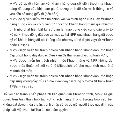
MMV có quyền liên lạc với khách hàng qua số điện thoại mà khách
hàng đã cung cấp khi tham gia Chương trình để xác minh thông tin và
yêu cầu bổ sung giấy tờ (nếu cần).
MMV có quyền kiểm tra tính chính xác và minh bạch của Giấy tờ khách
hàng cung cấp và có quyền từ chối cho khách hàng tham gia chương
trình nếu phát hiện bất kỳ sự gian lận nào trong việc cung cấp giấy tờ,
kể cả khi hợp đồng đặt cọc và mua xe tại NPP của khách hàng đã được
ký và khách hàng đã có Thông báo cho vay (Phê duyệt vay) từ VPbank
hoặc TPBank.
MMV được miễn trừ trách nhiệm nếu Khách hàng không đáp ứng hoặc
đáp ứng không đầy đủ các điều kiện để tham gia chương trình MAF;
MMV được miễn trừ trách nhiệm nếu Khách hàng và NPP không đạt
được thỏa thuận để đổi xe ô tô Mitsubishi cũ cho mục đích mua ô tô
Mitsubishi mới;
MMV được miễn trừ trách nhiệm nếu Khách hàng không đáp ứng hoặc
đáp ứng không đầy đủ các điều kiện vay tín dụng ô tô mà VPbank hoặc
TPBank yêu cầu
Đối với các tranh chấp phát sinh liên quan đến Chương trình, MMV sẽ giải
quyết trên tinh thần hợp tác với khách hàng. Trong trường hợp các bên
không đạt được thỏa thuận, tranh chấp sẽ được giải quyết theo quy định của
pháp luật Việt Nam tại Tòa án có thẩm quyền.