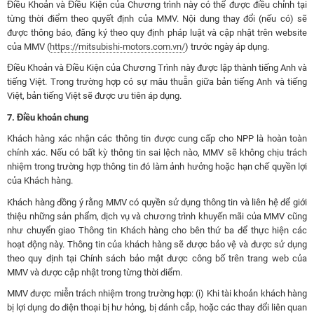
Điều Khoản và Điều Kiện của Chương trình này có thể được điều chỉnh tại
từng thời điểm theo quyết định của MMV. Nội dung thay đổi (nếu có) sẽ
được thông báo, đăng ký theo quy định pháp luật và cập nhật trên website
của MMV (
https://mitsubishi-motors.com.vn/
) trước ngày áp dụng.
Điều Khoản và Điều Kiện của Chương Trình này được lập thành tiếng Anh và
tiếng Việt. Trong trường hợp có sự mâu thuẫn giữa bản tiếng Anh và tiếng
Việt, bản tiếng Việt sẽ được ưu tiên áp dụng.
7. Điều khoản chung
Khách hàng xác nhận các thông tin được cung cấp cho NPP là hoàn toàn
chính xác. Nếu có bất kỳ thông tin sai lệch nào, MMV sẽ không chịu trách
nhiệm trong trường hợp thông tin đó làm ảnh hưởng hoặc hạn chế quyền lợi
của Khách hàng.
Khách hàng đồng ý rằng MMV có quyền sử dụng thông tin và liên hệ để giới
thiệu những sản phẩm, dịch vụ và chương trình khuyến mãi của MMV cũng
như chuyển giao Thông tin Khách hàng cho bên thứ ba để thực hiện các
hoạt động này. Thông tin của khách hàng sẽ được bảo vệ và được sử dụng
theo quy định tại Chính sách bảo mật được công bố trên trang web của
MMV và được cập nhật trong từng thời điểm.
MMV được miễn trách nhiệm trong trường hợp: (i) Khi tài khoản khách hàng
bị lợi dụng do điện thoại bị hư hỏng, bị đánh cắp, hoặc các thay đổi liên quan