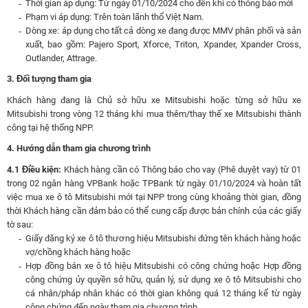
Thời gian áp dụng: Từ ngày 01/10/2024 cho đến khi có thông báo mới
Phạm vi áp dụng: Trên toàn lãnh thổ Việt Nam.
Dòng xe: áp dụng cho tất cả dòng xe đang được MMV phân phối và sản
xuất, bao gồm: Pajero Sport, Xforce, Triton, Xpander, Xpander Cross,
Outlander, Attrage.
3. Đối tượng tham gia
Khách hàng đang là Chủ sở hữu xe Mitsubishi hoặc từng sở hữu xe
Mitsubishi trong vòng 12 tháng khi mua thêm/thay thế xe Mitsubishi thành
công tại hệ thống NPP.
4. Hướng dẫn tham gia chương trình
4.1 Điều kiện:
Khách hàng cần có Thông báo cho vay (Phê duyệt vay) từ 01
trong 02 ngân hàng VPBank hoặc TPBank từ ngày 01/10/2024 và hoàn tất
việc mua xe ô tô Mitsubishi mới tại NPP trong cùng khoảng thời gian, đồng
thời Khách hàng cần đảm bảo có thể cung cấp được bản chính của các giấy
tờ sau:
Giấy đăng ký xe ô tô thương hiệu Mitsubishi đứng tên khách hàng hoặc
vợ/chồng khách hàng hoặc
Hợp đồng bán xe ô tô hiệu Mitsubishi có công chứng hoặc Hợp đồng
công chứng ủy quyền sở hữu, quản lý, sử dụng xe ô tô Mitsubishi cho
cá nhân/pháp nhân khác có thời gian không quá 12 tháng kể từ ngày
công chứng đến ngày tham gia chương trình.