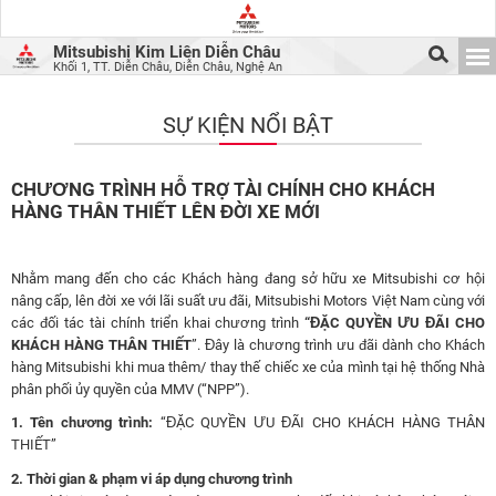
Mitsubishi Kim Liên Diễn Châu
Khối 1, TT. Diễn Châu, Diễn Châu, Nghệ An
SỰ KIỆN NỔI BẬT
CHƯƠNG TRÌNH HỖ TRỢ TÀI CHÍNH CHO KHÁCH
HÀNG THÂN THIẾT LÊN ĐỜI XE MỚI
Nhằm mang đến cho các Khách hàng đang sở hữu xe Mitsubishi cơ hội
nâng cấp, lên đời xe với lãi suất ưu đãi, Mitsubishi Motors Việt Nam cùng với
các đối tác tài chính triển khai chương trình
“ĐẶC QUYỀN ƯU ĐÃI CHO
KHÁCH HÀNG THÂN THIẾT
”. Đây là chương trình ưu đãi dành cho Khách
hàng Mitsubishi khi mua thêm/ thay thế chiếc xe của mình tại hệ thống Nhà
phân phối ủy quyền của MMV (“NPP”).
1. Tên chương trình:
“ĐẶC QUYỀN ƯU ĐÃI CHO KHÁCH HÀNG THÂN
THIẾT”
2. Thời gian & phạm vi áp dụng chương trình