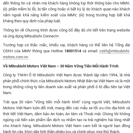
đến thông tin cá nhân mà khách hàng không kịp thời thông báo cho MMV;
(ii) phần mềm bị lỗi, bị tấn công hoặc vì bất kỳ lý do khách quan nào khách
nằm ngoài khả năng kiểm soát của MMV; (iii) trong trường hợp bất khả
kháng theo quy định của pháp luật.
Thông tin về Chương trình được công bố đầy đủ chi tiết trên trang website
và ứng dụng Mitsubishi Connect+.
Trường hợp có thắc mắc, khiếu nại, khách hàng có thể liên hệ Tổng đài
CSKH của MMV thông qua Hotline
18001514
và email:
cskh@mitsubishi-
motors.com.vn
.
Về Mitsubishi Motors Việt Nam – 30 Năm Vững Tiến Mỗi Hành Trình
Công ty TNHH Ô tô Mitsubishi Việt Nam được thành lập năm 1994, là nhà
phân phối chính thức của Mitsubishi Motors Nhật Bản tại Việt Nam và là một
trong những công ty liên doanh sản xuất và phân phối ô tô đầu tiên tại Việt
Nam.
Trải qua 30 năm “Vững tiến mỗi hành trình” cùng người Việt, Mitsubishi
Motors Việt Nam luôn đổi mới, mang đến các mẫu xe tối ưu cho địa hình và
thời tiết Việt Nam, đảm bảo An toàn, An tâm và Thoải mái. Chúng tôi không
ngừng cải tiến sản phẩm lẫn dịch vụ nhằm tạo ra trải nghiệm hài lòng nhất
cho khách hàng. Mitsubishi Motors Việt Nam cam kết là người bạn đồng
hành tin cậy, khơi dậy tinh thần phiêu lưu và chinh phục mọi thử thách.