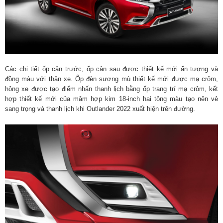
Các chi tiết ốp cản trước, ốp cản sau được thiết kế mới ấn tượng và
đồng màu với thân xe. Ốp đèn sương mù thiết kế mới được mạ crôm,
hông xe được tạo điểm nhấn thanh lịch bằng ốp trang trí mạ crôm, kết
hợp thiết kế mới của mâm hợp kim 18-inch hai tông màu tạo nên vẻ
sang trọng và thanh lịch khi Outlander 2022 xuất hiện trên đường.