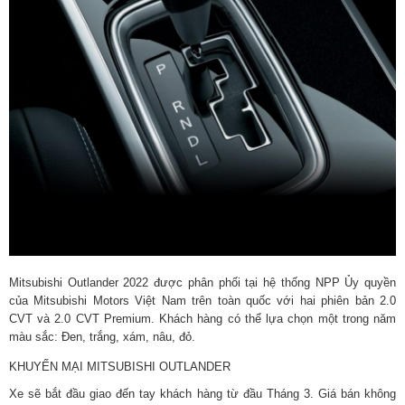
Mitsubishi Outlander 2022 được phân phối tại hệ thống NPP Ủy quyền
của Mitsubishi Motors Việt Nam trên toàn quốc với hai phiên bản 2.0
CVT và 2.0 CVT Premium. Khách hàng có thể lựa chọn một trong năm
màu sắc: Đen, trắng, xám, nâu, đỏ.
KHUYẾN MẠI MITSUBISHI OUTLANDER
Xe sẽ bắt đầu giao đến tay khách hàng từ đầu Tháng 3. Giá bán không