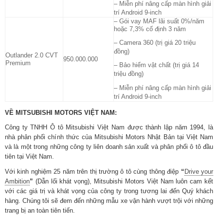
– Miễn phí nâng cấp màn hình giải
trí Android 9-inch
– Gói vay MAF lãi suất 0%/năm
hoặc 7,3% cố định 3 năm
– Camera 360 (trị giá 20 triệu
đồng)
Outlander 2.0 CVT
950.000.000
Premium
– Bảo hiểm vật chất (trị giá 14
triệu đồng)
– Miễn phí nâng cấp màn hình giải
trí Android 9-inch
VỀ MITSUBISHI MOTORS VIỆT NAM:
Công ty TNHH Ô tô Mitsubishi Việt Nam được thành lập năm 1994, là
nhà phân phối chính thức của Mitsubishi Motors Nhật Bản tại Việt Nam
và là một trong những công ty liên doanh sản xuất và phân phối ô tô đầu
tiên tại Việt Nam.
Với kinh nghiệm 25 năm trên thị trường ô tô cùng thông điệp
“
Drive your
Ambition
”
(Dẫn lối khát vọng), Mitsubishi Motors Việt Nam luôn cam kết
với các giá trị và khát vọng của công ty trong tương lai đến Quý khách
hàng. Chúng tôi sẽ đem đến những mẫu xe vận hành vượt trội với những
trang bị an toàn tiên tiến.