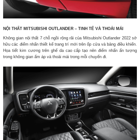
NỘI THẤT MITSUBISHI OUTLANDER – TINH TẾ VÀ THOẢI MÁI
Không gian nội thất 7 chỗ ngồi rộng rãi của Mitsubishi Outlander 2022 sở
hữu các điểm nhấn thiết kế trang trí mới trên ốp cửa và bảng điều khiển.
Họa tiết kim cương trên ghế da cao cấp tạo nên điểm nhấn ấn tượng
trong không gian ấm áp và thoải mái trong mỗi chuyến đi.