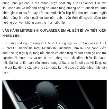
dùng đánh giá cao là thế mạnh được phát huy của Outlander. Các vật
liệu cách âm và hấp thụ tiếng ồn được tăng cường bố trí quanh xe, kính
chắn gió phía trước dày kết hợp với nhiều lớp hấp thụ âm thanh, ngăn
chặn tiếng ồn bên ngoài và tạo nên cabin yên tĩnh để người dùng tận
hưởng trọn vẹn không gian thư thái, biệt lập.
VẬN HÀNH MITSUBISHI OUTLANDER ÊM ÁI, BỀN BỈ VÀ TIẾT KIỆM
NHIÊN LIỆU
Với trang bị động cơ xăng 2.0L MIVEC cùng hộp số tự động vô cấp CVT
– INVECS III thế hệ mới, Mitsubishi Outlander đem lại khả năng kiểm
soát tốc độ hiệu quả, tăng tốc nhanh và phản ứng tốt với chân ga cho trải
nghiệm lái mượt mà và êm ái hơn, đồng thời tiết kiệm nhiên liệu vượt
trội. Cả hai phiên bản đều được trang bị lẫy chuyển số sau vô lăng, có
thể giả lập đến 6 cấp số cho cảm giác lái thể thao và phấn khích khi vận
hành.