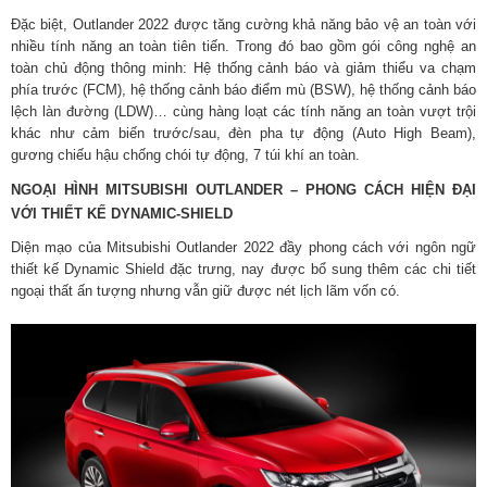
Đặc biệt, Outlander 2022 được tăng cường khả năng bảo vệ an toàn với
nhiều tính năng an toàn tiên tiến. Trong đó bao gồm gói công nghệ an
toàn chủ động thông minh: Hệ thống cảnh báo và giảm thiểu va chạm
phía trước (FCM), hệ thống cảnh báo điểm mù (BSW), hệ thống cảnh báo
lệch làn đường (LDW)… cùng hàng loạt các tính năng an toàn vượt trội
khác như cảm biến trước/sau, đèn pha tự động (Auto High Beam),
gương chiếu hậu chống chói tự động, 7 túi khí an toàn.
NGOẠI HÌNH MITSUBISHI OUTLANDER – PHONG CÁCH HIỆN ĐẠI
VỚI THIẾT KẾ DYNAMIC-SHIELD
Diện mạo của Mitsubishi Outlander 2022 đầy phong cách với ngôn ngữ
thiết kế Dynamic Shield đặc trưng, nay được bổ sung thêm các chi tiết
ngoại thất ấn tượng nhưng vẫn giữ được nét lịch lãm vốn có.