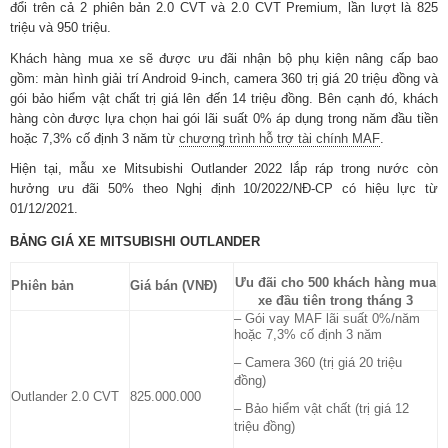
đổi trên cả 2 phiên bản 2.0 CVT và 2.0 CVT Premium, lần lượt là 825
triệu và 950 triệu.
Khách hàng mua xe sẽ được ưu đãi nhận bộ phụ kiện nâng cấp bao
gồm: màn hình giải trí Android 9-inch, camera 360 trị giá 20 triệu đồng và
gói bảo hiểm vật chất trị giá lên đến 14 triệu đồng. Bên cạnh đó, khách
hàng còn được lựa chọn hai gói lãi suất 0% áp dụng trong năm đầu tiền
hoặc 7,3% cố định 3 năm từ
chương trình hỗ trợ tài chính MAF
.
Hiện tại, mẫu xe Mitsubishi Outlander 2022 lắp ráp trong nước còn
hưởng ưu đãi 50% theo Nghị định 10/2022/NĐ-CP có hiệu lực từ
01/12/2021.
BẢNG GIÁ XE MITSUBISHI OUTLANDER
Ưu đãi cho 500 khách hàng mua
Phiên bản
Giá bán (VNĐ)
xe đầu tiên trong tháng 3
– Gói vay MAF lãi suất 0%/năm
hoặc 7,3% cố định 3 năm
– Camera 360 (trị giá 20 triệu
đồng)
Outlander 2.0 CVT
825.000.000
– Bảo hiểm vật chất (trị giá 12
triệu đồng)