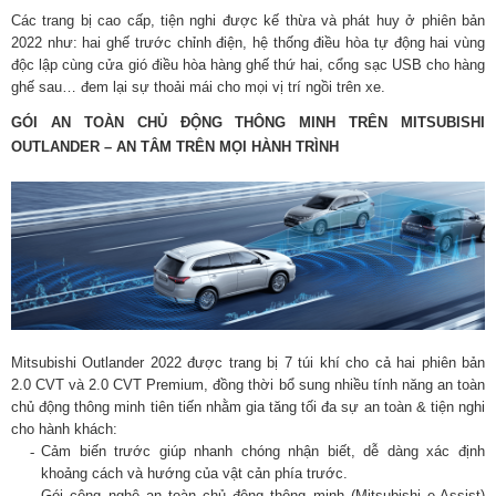
Các trang bị cao cấp, tiện nghi được kế thừa và phát huy ở phiên bản
2022 như: hai ghế trước chỉnh điện, hệ thống điều hòa tự động hai vùng
độc lập cùng cửa gió điều hòa hàng ghế thứ hai, cổng sạc USB cho hàng
ghế sau… đem lại sự thoải mái cho mọi vị trí ngồi trên xe.
GÓI AN TOÀN CHỦ ĐỘNG THÔNG MINH TRÊN MITSUBISHI
OUTLANDER – AN TÂM TRÊN MỌI HÀNH TRÌNH
Mitsubishi Outlander 2022 được trang bị 7 túi khí cho cả hai phiên bản
2.0 CVT và 2.0 CVT Premium, đồng thời bổ sung nhiều tính năng an toàn
chủ động thông minh tiên tiến nhằm gia tăng tối đa sự an toàn & tiện nghi
cho hành khách:
Cảm biến trước giúp nhanh chóng nhận biết, dễ dàng xác định
khoảng cách và hướng của vật cản phía trước.
Gói công nghệ an toàn chủ động thông minh (Mitsubishi e-Assist)