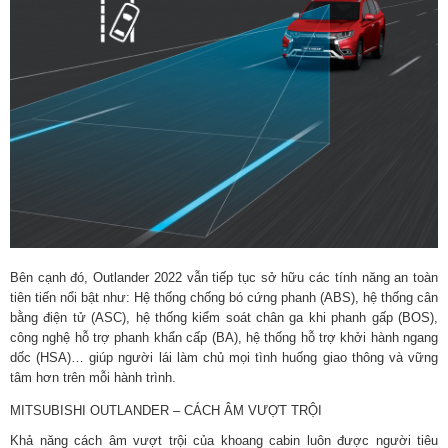
Bên cạnh đó, Outlander 2022 vẫn tiếp tục sở hữu các tính năng an toàn
tiên tiến nổi bật như: Hệ thống chống bó cứng phanh (ABS), hệ thống cân
bằng điện tử (ASC), hệ thống kiểm soát chân ga khi phanh gấp (BOS),
công nghệ hỗ trợ phanh khẩn cấp (BA), hệ thống hỗ trợ khởi hành ngang
dốc (HSA)… giúp người lái làm chủ mọi tình huống giao thông và vững
tâm hơn trên mỗi hành trình.
MITSUBISHI OUTLANDER – CÁCH ÂM VƯỢT TRỘI
Khả năng cách âm vượt trội của khoang cabin luôn được người tiêu